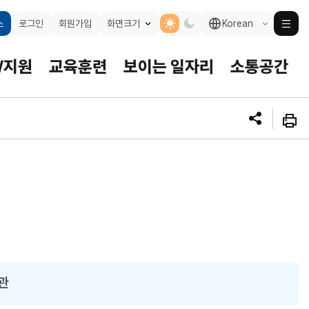
Light mode
Dark mode
사이
고대비모드
로그인
회원가입
화면크기
Korean
스
/지원
교육훈련
보이는 일자리
소통공간
단기 일자리
창업공간 지도
식품실무 교육 프로그램
강소기업
자주묻는질문
SNS
인쇄
공유
공공채용
창업진단검사
기업탐방리포트
관