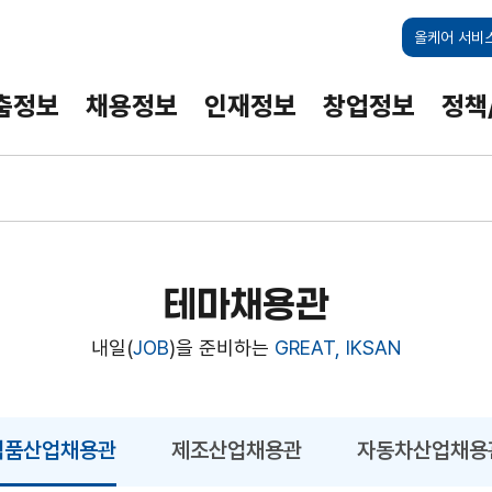
주메뉴 바로가기
본문 바로가기
올케어 서비
춤정보
채용정보
인재정보
창업정보
정책
원사업
/동향
훈련과정
공공부문 일자리
외국인 고용
창업지원 공고(전국)
온라인 공개강좌(K-MOOC)
우수 중소기업
노무상담
업클러스터진흥원
현황
정
전국공채
창업 콘텐츠
카드뉴스
상
테마채용관
명단공개
내일(
JOB
)을 준비하는
GREAT, IKSAN
기업
향토우수기업
식품산업채용관
제조산업채용관
자동차산업채용