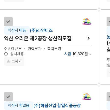
선택하기
(주)라인비즈
익산시 마동
익산 오리온 제2공장 생산직모집
주 5일 근무
경력무관
학력무관
10,320원 ~
상시채용
주
찜하기
선택하기
(주)하림산업 함열식품공장
익산시 함열읍