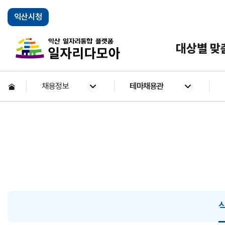
익산시청
익산일자리통합플랫폼
대상별 맞
HOME
채용정보
테마채용관
일자리 찾기
인재 찾기
창업정책 공고(익산시)
정책/지원사업 공고
교육 프로그램
일자리 지도
공지사항
구직 신청
구인 신청
창업기업 지
일자리 통계
새일e직업 
기업소개
종합상담
한국식품산
인재 찾기
익산시 고용
기업소개
테마채용관
업종별 창업 절차도
설문조사
창업 교육과
이벤트
채용관
구직자 소개 영상
기업 홍보영
취업진단검사
체불임금 
청년 일자리 강소기업
사회적경제 