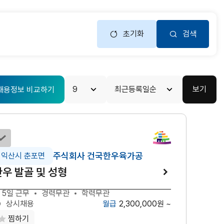
초기화
검색
보기
채용정보 비교하기
선택하기
주식회사 건국한우육가공
익산시 춘포면
한우 발골 및 성형
 5일 근무
경력무관
학력무관
2,300,000원 ~
상시채용
찜하기