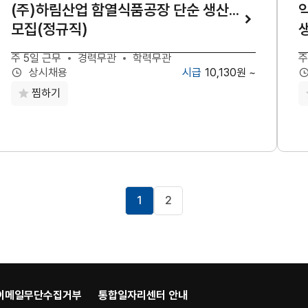
(주)하림산업 함열식품공장 단순 생산직
모집(정규직)
생
주 5일 근무
경력무관
학력무관
주
10,130원 ~
상시채용
찜하기
1
2
이메일무단수집거부
통합일자리센터 안내