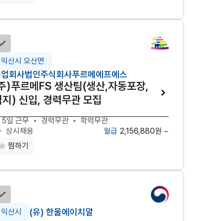
선택하기
익산시 오산면
농업회사법인주식회사푸르메에프에스
(주)푸르메FS 생산팀(생산,자동포장,
침지) 신입, 경력무관 모집
 5일 근무
경력무관
학력무관
2,156,880원 ~
상시채용
찜하기
선택하기
(유) 한울에이치알
익산시