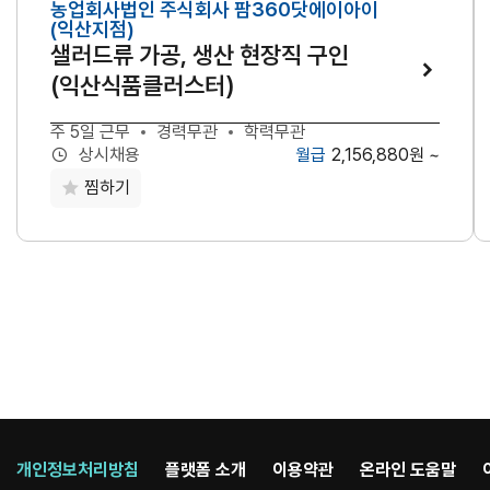
농업회사법인 주식회사 팜360닷에이아이
(익산지점)
샐러드류 가공, 생산 현장직 구인
(익산식품클러스터)
주 5일 근무
경력무관
학력무관
2,156,880원 ~
상시채용
찜하기
개인정보처리방침
플랫폼 소개
이용약관
온라인 도움말