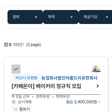
맞춤별
검색
경력
학력
제공기관
13
1
2
닫기
선택하기
농업회사법인아름드리유한회사
익산시 모현동
[카페온아] 베이커리 정규직 모집
주 5일 근무
경력무관
학력무관
2,400,000원 ~
상시채용
찜하기