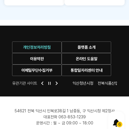
개인정보처리방침
플랫폼 소개
이용약관
온라인 도움말
이메일무단수집거부
통합일자리센터 안내
센터
익산 시청
유관기관 사이트
익산여성새로일하기센터
익산청년시청
전북식품산업일자리
54621 전북 익산시 인북로38길 1 남중동, 구 익산시청 제2청사
대표전화 063-853-1239
POPUP
운영시간 : 월 ~ 금 09:00 ~ 18:00
6