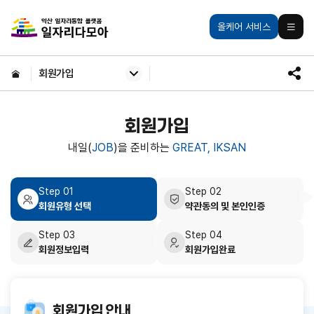
주메뉴 바로가기
본문 바로가기
익산일자리통합플랫폼
올케어 서비스
모바일
HOME
회원가입
SNS
공유
회원가입
내일(
JOB
)을 준비하는
GREAT, IKSAN
Step 01
Step 02
회원유형 선택
약관동의 및 본인인증
Step 03
Step 04
회원정보입력
회원가입완료
회원가입 안내