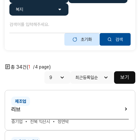
복지
초기화
검색
닫기
34
1
4
목록개수
정렬조건
보기
제조업
리브
중기업
전북 익산시
정연박