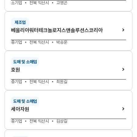
소기업
전북 익산시
고영곤
제조업
베올리아워터테크놀로지스앤솔루션스코리아
중기업
전북 익산시
박승운
도매 및 소매업
호원
중기업
전북 익산시
최원길
도매 및 소매업
세아자원
중기업
전북 익산시
김상길