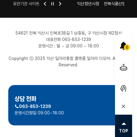
센터
익산 시청
유관기관 사이트
익산여성새로일하기센터
익산청년시청
전북식품산업일자리
54621 전북 익산시 인북로38길 1 남중동, 구 익산시청 제2청사
대표전화 063-853-1239
POPUP
운영시간 : 월 ~ 금 09:00 ~ 18:00
6
Copyright ⓒ 2025 익산 일자리통합 플랫폼 일자리 다모아. All Right
올케어
Reserved.
서비스
1:1
채팅상
상담 전화
063-853-1239
퀵메뉴
운영시간
평일 09:00~18:00
TOP