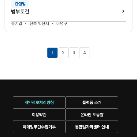
건설업
범부토건
중기업
전북 익산시
이명구
1
2
3
4
개인정보처리방침
플랫폼 소개
이용약관
온라인 도움말
이메일무단수집거부
통합일자리센터 안내