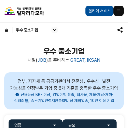
주메뉴 바로가기
본문 바로가기
익산일자리통합플랫폼
올케어 서비스
모바일
HOME
우수 중소기업
SNS
공유
우수 중소기업
내일(
JOB
)을 준비하는
GREAT, IKSAN
정부, 지자체 등 공공기관에서 전문성․ 우수성․ 발전
가능성을 인정받은 기업 중 6개 기준을 충족한 우수 중소기업
신용등급 BB- 이상, 영업이익 창출, 퇴사율, 체불·체납·재해·
성범죄無, 중소기업인력지원특별법 상 제외업종, 10인 이상 기업
맞춤별
검색
업종
규모