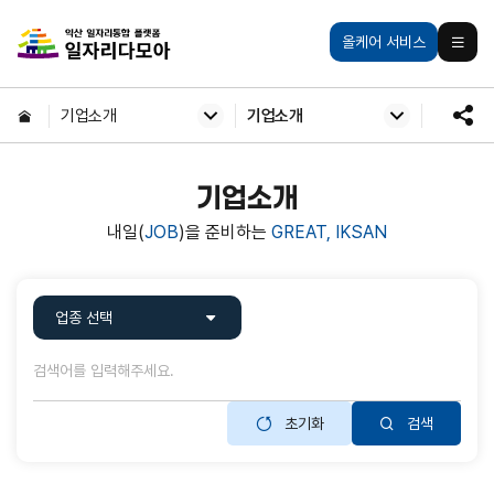
주메뉴 바로가기
본문 바로가기
익산일자리통합플랫폼
올케어 서비스
모바일
HOME
기업소개
기업소개
SNS
공유
기업소개
내일(
JOB
)을 준비하는
GREAT, IKSAN
맞춤별
검색
업종 선택
초기화
검색