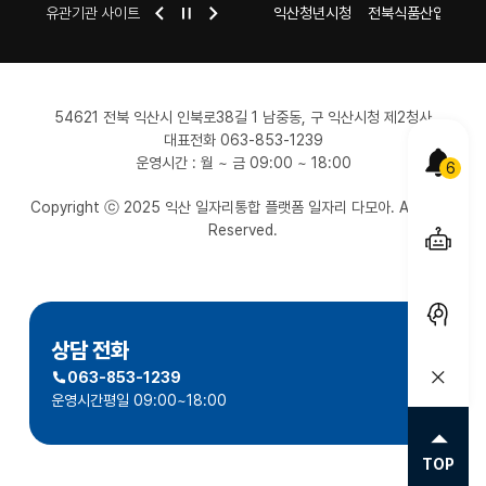
센터
익산 시청
유관기관 사이트
익산여성새로일하기센터
익산청년시청
전북식품산업일자리
54621 전북 익산시 인북로38길 1 남중동, 구 익산시청 제2청사
대표전화 063-853-1239
POPUP
운영시간 : 월 ~ 금 09:00 ~ 18:00
6
Copyright ⓒ 2025 익산 일자리통합 플랫폼 일자리 다모아. All Right
올케어
Reserved.
서비스
1:1
채팅상
상담 전화
063-853-1239
퀵메뉴
운영시간
평일 09:00~18:00
TOP