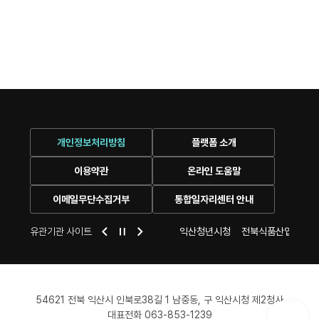
개인정보처리방침
플랫폼 소개
이용약관
온라인 도움말
이메일무단수집거부
통합일자리센터 안내
센터
익산 시청
유관기관 사이트
익산여성새로일하기센터
익산청년시청
전북식품산업일자리
54621 전북 익산시 인북로38길 1 남중동, 구 익산시청 제2청사
대표전화 063-853-1239
POPUP