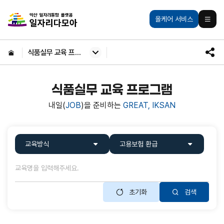
주메뉴 바로가기
본문 바로가기
익산일자리통합플랫폼
올케어 서비스
모바일
HOME
식품실무 교육 프로그램
SNS
공유
식품실무 교육 프로그램
내일(
JOB
)을 준비하는
GREAT, IKSAN
교육
검색
교육방식
고용보험 환급
초기화
검색