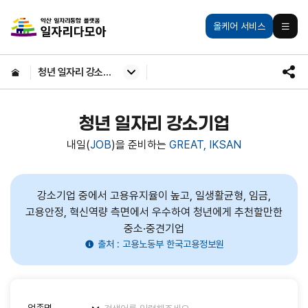
주메뉴 바로가기
본문 바로가기
익산일자리통합플랫폼
올케어 서비스
모바일
HOME
청년 일자리 강소기업
SNS
공유
청년 일자리 강소기업
내일(
JOB
)을 준비하는
GREAT, IKSAN
강소기업 중에서 고용유지율이 높고, 일생활균형, 임금,
고용안정, 혁신역량 측면에서 우수하여 청년에게 추천할만한
중소·중견기업
출처 : 고용노동부 한국고용정보원
맞춤별
검색