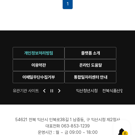
1
개인정보처리방침
플랫폼 소개
이용약관
온라인 도움말
이메일무단수집거부
통합일자리센터 안내
센터
익산 시청
유관기관 사이트
익산여성새로일하기센터
익산청년시청
전북식품산업일자리
54621 전북 익산시 인북로38길 1 남중동, 구 익산시청 제2청사
대표전화 063-853-1239
POPUP
운영시간 : 월 ~ 금 09:00 ~ 18:00
6