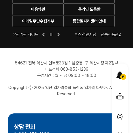
이용약관
온라인 도움말
이메일무단수집거부
통합일자리센터 안내
센터
익산 시청
유관기관 사이트
익산여성새로일하기센터
익산청년시청
전북식품산업일자리
54621 전북 익산시 인북로38길 1 남중동, 구 익산시청 제2청사
대표전화 063-853-1239
POPUP
운영시간 : 월 ~ 금 09:00 ~ 18:00
6
Copyright ⓒ 2025 익산 일자리통합 플랫폼 일자리 다모아. All Right
올케어
Reserved.
서비스
1:1
채팅상
상담 전화