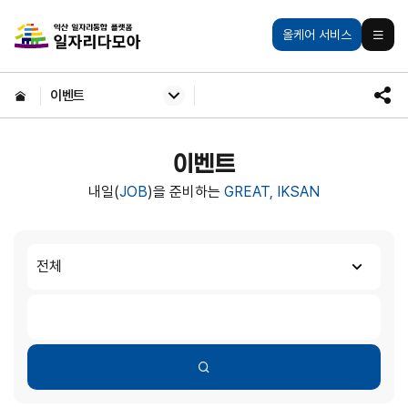
주메뉴 바로가기
본문 바로가기
익산일자리통합플랫폼
올케어 서비스
모바일
HOME
이벤트
SNS
공유
이벤트
내일(
JOB
)을 준비하는
GREAT, IKSAN
게시판 검색
검색