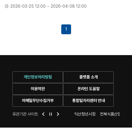
2026-03-25 12:00 ~ 2026-04-08 12:00
1
개인정보처리방침
플랫폼 소개
이용약관
온라인 도움말
이메일무단수집거부
통합일자리센터 안내
센터
익산 시청
유관기관 사이트
익산여성새로일하기센터
익산청년시청
전북식품산업일자리